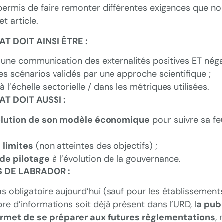
ermis de faire remonter différentes exigences que n
t article.
T DOIT AINSI ÊTRE :
 une communication des externalités positives ET néga
es scénarios validés par une approche scientifique ;
 à l’échelle sectorielle / dans les métriques utilisées.
T DOIT AUSSI :
olution de son modèle économique
pour suivre sa feu
 limites
(non atteintes des objectifs) ;
l de pilotage
à l’évolution de la gouvernance.
S DE LABRADOR :
pas obligatoire aujourd’hui (sauf pour les établissements
re d’informations soit déjà présent dans l’URD, l
a pub
ermet de se préparer aux futures règlementations
,