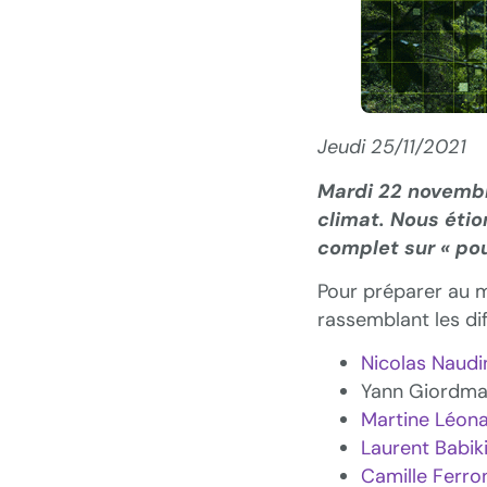
Jeudi 25/11/2021
Mardi 22 novembr
climat. Nous étio
complet sur « po
Pour préparer au m
rassemblant les di
Nicolas Naudi
Yann Giordmai
Martine Léon
Laurent Babik
Camille Ferro