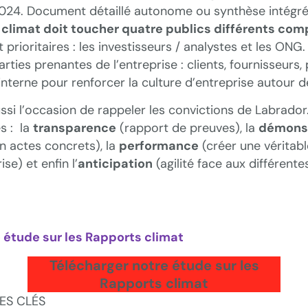
2024. Document détaillé autonome ou synthèse intégré
t climat doit toucher quatre publics différents co
prioritaires : les investisseurs / analystes et les ONG.
arties prenantes de l’entreprise : clients, fournisseurs, 
’interne pour renforcer la culture d’entreprise autour de
ussi l’occasion de rappeler les convictions de Labrador
es : la
transparence
(rapport de preuves), la
démonst
 actes concrets), la
performance
(créer une véritab
ise) et enfin l’
anticipation
(agilité face aux différente
 étude sur les Rapports climat
Télécharger notre étude sur les
Rapports climat
ES CLÉS