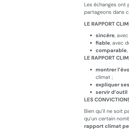
Les échanges ont p
partageons dans ce
LE RAPPORT CLIMA
sincère
, avec
fiable
, avec d
comparable
,
LE RAPPORT CLIMA
montrer l’év
climat ;
expliquer ses
servir d’outi
LES CONVICTION
Bien qu’il ne soit 
qu’un certain nomb
rapport climat p