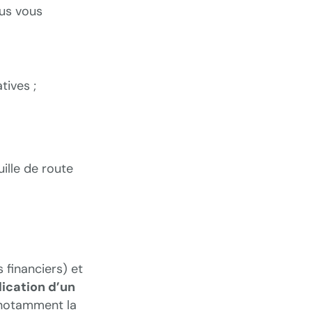
ous vous
tives ;
ille de route
 financiers) et
lication d’un
 notamment la