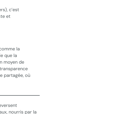
rs), c’est
te et
r comme la
ie que la
 un moyen de
 transparence
ce partagée, où
eversent
ux, nourris par la