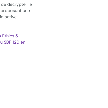
 de décrypter le
ui proposant une
e active.
 Ethics &
du SBF 120 en