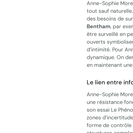
Anne-Sophie Morea
tout sauf naturelle
des besoins de sur
Bentham
, par exe
être surveillé en p
ouverts symbolisen
d’intimité. Pour A
dynamique. On dema
en maintenant une 
Le lien entre in
Anne-Sophie Morea
une résistance fon
son essai Le Phéno
zones d’incertitud
forme de contrôle 
structures comple