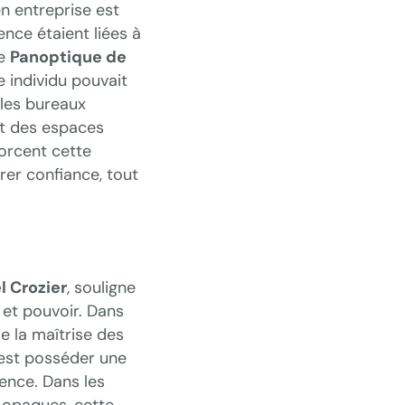
 entreprise est
ence étaient liées à
Le
Panoptique de
e individu pouvait
 les bureaux
nt des espaces
orcent cette
er confiance, tout
l Crozier
, souligne
 et pouvoir. Dans
e la maîtrise des
’est posséder une
uence. Dans les
 opaques, cette