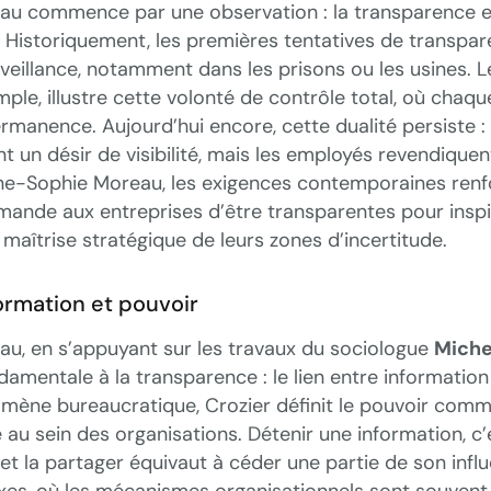
u commence par une observation : la transparence en
. Historiquement, les premières tentatives de transpar
veillance, notamment dans les prisons ou les usines. 
mple, illustre cette volonté de contrôle total, où chaqu
ermanence. Aujourd’hui encore, cette dualité persiste :
t un désir de visibilité, mais les employés revendique
nne-Sophie Moreau, les exigences contemporaines renf
nde aux entreprises d’être transparentes pour inspir
maîtrise stratégique de leurs zones d’incertitude.
formation et pouvoir
u, en s’appuyant sur les travaux du sociologue
Miche
damentale à la transparence : le lien entre information
mène bureaucratique, Crozier définit le pouvoir comm
e au sein des organisations. Détenir une information, c
et la partager équivaut à céder une partie de son infl
xes, où les mécanismes organisationnels sont souvent